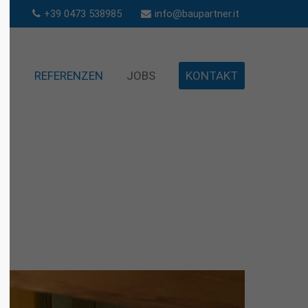
+39 0473 538985
info@baupartner.it
About us
REFERENZEN
JOBS
KONTAKT
Lorem ipsum dolor sit amet,
0
consectetuer adipiscing elit.
Aenean commodo ligula eget dolor.
Aenean massa. Cum sociis natoque
penatibus et magnis dis parturient
montes, nascetur ridiculus mus.
Donec quam felis, ultricies nec.