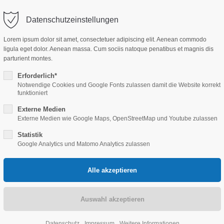
Datenschutzeinstellungen
ort
Get in touch
Lorem ipsum dolor sit amet, consectetuer adipiscing elit. Aenean commodo
ligula eget dolor. Aenean massa. Cum sociis natoque penatibus et magnis dis
psum dolor sit amet:
Cybersteel Inc.
parturient montes.
376-293 City Road, Suite 60
Erforderlich*
San Francisco, CA 94102
Notwendige Cookies und Google Fonts zulassen damit die Website korrekt
4h
funktioniert
/ 365days
Have any questions?
Externe Medien
Externe Medien wie Google Maps, OpenStreetMap und Youtube zulassen
+44 1234 567 890
Statistik
Drop us a line
Google Analytics und Matomo Analytics zulassen
HAUS
G
r support for our customers
info@yourdomain.com
Fri 8:00am - 5:00pm
(GMT
Datenschutz
Impressum
Weitere Informationen