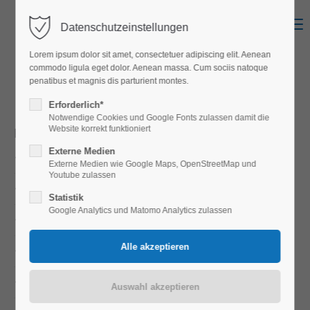
Menu
Datenschutzeinstellungen
Login
Lorem ipsum dolor sit amet, consectetuer adipiscing elit. Aenean
Benutzername
commodo ligula eget dolor. Aenean massa. Cum sociis natoque
penatibus et magnis dis parturient montes.
KONDUMINIUM
G
Erforderlich*
Notwendige Cookies und Google Fonts zulassen damit die
Passwort
Website korrekt funktioniert
PROJEKT DETAILS
Externe Medien
Planung
Externe Medien wie Google Maps, OpenStreetMap und
Youtube zulassen
Projektierung
Statistik
Anmelden
Google Analytics und Matomo Analytics zulassen
Ausführung
Register
|
Lost your password?
Superbonus
Support
Bauleitung
Lorem ipsum dolor sit amet: