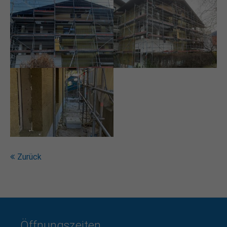
Drop us a line
info@yourdomain.com
About us
Lorem ipsum dolor sit amet, consectetuer
adipiscing elit.
Aenean commodo ligula eget dolor. Aenean massa.
Cum sociis natoque penatibus et magnis dis
parturient montes, nascetur ridiculus mus. Donec
quam felis, ultricies nec.
Zurück
Öffnungszeiten