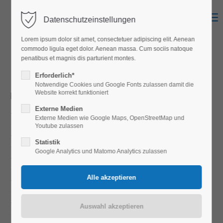
Menu
Datenschutzeinstellungen
Login
Lorem ipsum dolor sit amet, consectetuer adipiscing elit. Aenean
Benutzername
commodo ligula eget dolor. Aenean massa. Cum sociis natoque
penatibus et magnis dis parturient montes.
KONDUMINIUM
S
Erforderlich*
Notwendige Cookies und Google Fonts zulassen damit die
Passwort
Website korrekt funktioniert
PROJEKT DETAILS
Externe Medien
Planung
Externe Medien wie Google Maps, OpenStreetMap und
Youtube zulassen
Projektierung
Statistik
Anmelden
Google Analytics und Matomo Analytics zulassen
Ausführung
Register
|
Lost your password?
Superbonus
Support
Bauleitung
Lorem ipsum dolor sit amet: