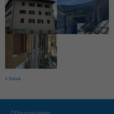
Drop us a line
info@yourdomain.com
About us
Lorem ipsum dolor sit amet, consectetuer
adipiscing elit.
Aenean commodo ligula eget dolor. Aenean massa.
Cum sociis natoque penatibus et magnis dis
parturient montes, nascetur ridiculus mus. Donec
quam felis, ultricies nec.
Zurück
Öffnungszeiten