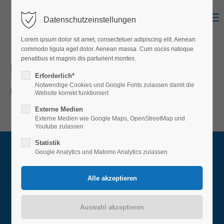
Menu
Datenschutzeinstellungen
Login
Lorem ipsum dolor sit amet, consectetuer adipiscing elit. Aenean
Benutzername
commodo ligula eget dolor. Aenean massa. Cum sociis natoque
penatibus et magnis dis parturient montes.
Under construction
Erforderlich*
Notwendige Cookies und Google Fonts zulassen damit die
Die Seite befindet sich im Aufbau
Passwort
Website korrekt funktioniert
Externe Medien
Externe Medien wie Google Maps, OpenStreetMap und
Youtube zulassen
Statistik
Anmelden
Google Analytics und Matomo Analytics zulassen
Öffnungszeiten
Register
|
Lost your password?
Montag - Freitag
Support
8:00 Uhr - 12:00 Uhr
Lorem ipsum dolor sit amet: