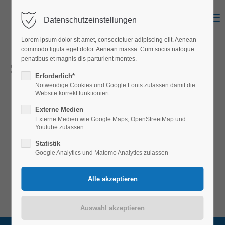
Menu
Datenschutzeinstellungen
Login
Lorem ipsum dolor sit amet, consectetuer adipiscing elit. Aenean
Benutzername
commodo ligula eget dolor. Aenean massa. Cum sociis natoque
penatibus et magnis dis parturient montes.
Sitemap
Erforderlich*
Notwendige Cookies und Google Fonts zulassen damit die
Passwort
Website korrekt funktioniert
Home
Externe Medien
Dienstleistungen
Externe Medien wie Google Maps, OpenStreetMap und
Youtube zulassen
DAS TEAM
Statistik
Referenzen
Anmelden
Google Analytics und Matomo Analytics zulassen
Jobs
Register
|
Lost your password?
Kontakt
Support
Lorem ipsum dolor sit amet: