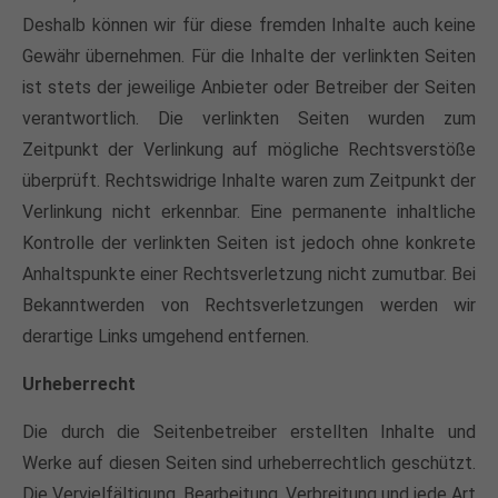
Drop us a line
Deshalb können wir für diese fremden Inhalte auch keine
info@yourdomain.com
Gewähr übernehmen. Für die Inhalte der verlinkten Seiten
ist stets der jeweilige Anbieter oder Betreiber der Seiten
About us
verantwortlich. Die verlinkten Seiten wurden zum
Lorem ipsum dolor sit amet, consectetuer
Zeitpunkt der Verlinkung auf mögliche Rechtsverstöße
adipiscing elit.
überprüft. Rechtswidrige Inhalte waren zum Zeitpunkt der
Verlinkung nicht erkennbar. Eine permanente inhaltliche
Aenean commodo ligula eget dolor. Aenean massa.
Kontrolle der verlinkten Seiten ist jedoch ohne konkrete
Cum sociis natoque penatibus et magnis dis
parturient montes, nascetur ridiculus mus. Donec
Anhaltspunkte einer Rechtsverletzung nicht zumutbar. Bei
quam felis, ultricies nec.
Bekanntwerden von Rechtsverletzungen werden wir
derartige Links umgehend entfernen.
Urheberrecht
Die durch die Seitenbetreiber erstellten Inhalte und
Werke auf diesen Seiten sind urheberrechtlich geschützt.
Die Vervielfältigung, Bearbeitung, Verbreitung und jede Art