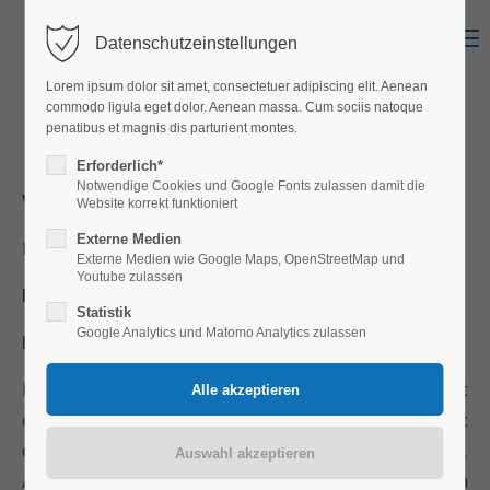
Menu
Datenschutzeinstellungen
Login
Lorem ipsum dolor sit amet, consectetuer adipiscing elit. Aenean
Benutzername
commodo ligula eget dolor. Aenean massa. Cum sociis natoque
penatibus et magnis dis parturient montes.
Datenschutz
Erforderlich*
Notwendige Cookies und Google Fonts zulassen damit die
Verantwortlich für den Inhalt
Passwort
Website korrekt funktioniert
Externe Medien
Baupartner des Fabian Schwarz
Externe Medien wie Google Maps, OpenStreetMap und
Youtube zulassen
Haftungsausschluss:
Statistik
Anmelden
Google Analytics und Matomo Analytics zulassen
Haftung für Inhalte
Register
|
Lost your password?
Die Inhalte unserer Seiten wurden mit größter Sorgfalt
Support
erstellt. Für die Richtigkeit, Vollständigkeit und Aktualität
der Inhalte können wir jedoch keine Gewähr übernehmen.
Lorem ipsum dolor sit amet:
Als Diensteanbieter sind wir für eigene Inhalte auf diesen